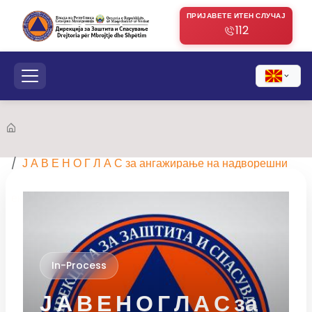
ПРИЈАВЕТЕ ИТЕН СЛУЧАЈ
112
Ј А В Е Н О Г Л А С за ангажирање на надворешни
експерти
In-Process
Ј А В Е Н О Г Л А С за