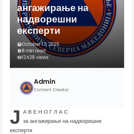
ангажирање на
надворешни
експерти
October 17, 2025
8 min read
12428 views
Admin
Content Creator
Ј
А В Е Н О Г Л А С
за ангажирање на надворешни
експерти