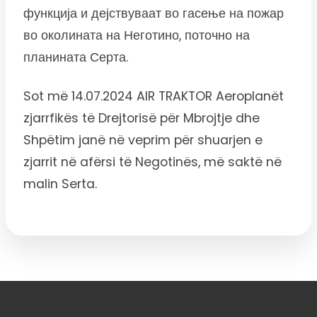
функција и дејствуваат во гасење на пожар
во околината на Неготино, поточно на
планината Серта.
Sot më 14.07.2024 AIR TRAKTOR Aeroplanët
zjarrfikës të Drejtorisë për Mbrojtje dhe
Shpëtim janë në veprim për shuarjen e
zjarrit në afërsi të Negotinës, më saktë në
malin Serta.