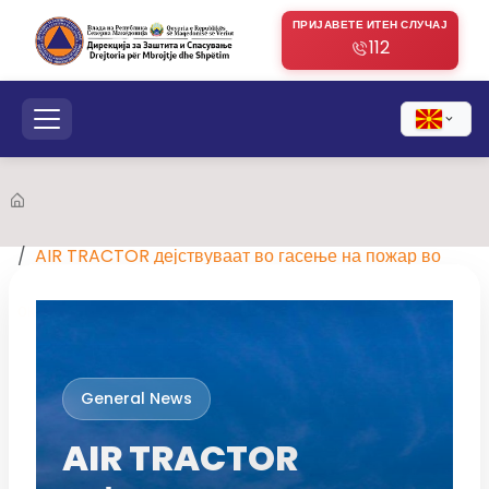
ПРИЈАВЕТЕ ИТЕН СЛУЧАЈ
112
AIR TRACTOR дејствуваат во гасење на пожар во
околината на Неготино
General News
AIR TRACTOR